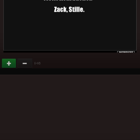
(
)
+12