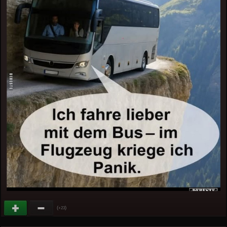
(
)
+23