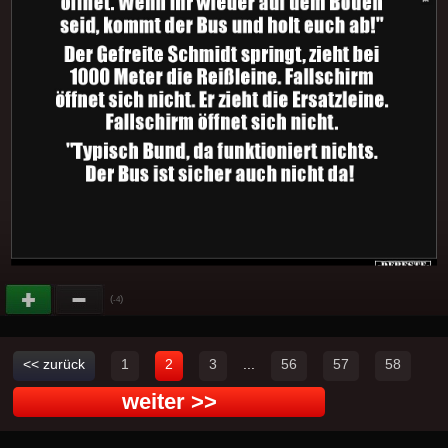
(
)
-4
<< zurück
1
2
3
...
56
57
58
weiter >>