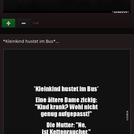
(
)
+16
*Kleinkind hustet im Bus*...