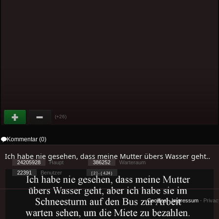
(+26)
Kommentar (0)
Ich habe nie gesehen, dass meine Mutter übers Wasser geht..
24205928
Haupt
386252
Warteraum
22391
Benutzer
[ 2 ] - ( 4.24 )
Cookies
-
Impressum
-
Priva