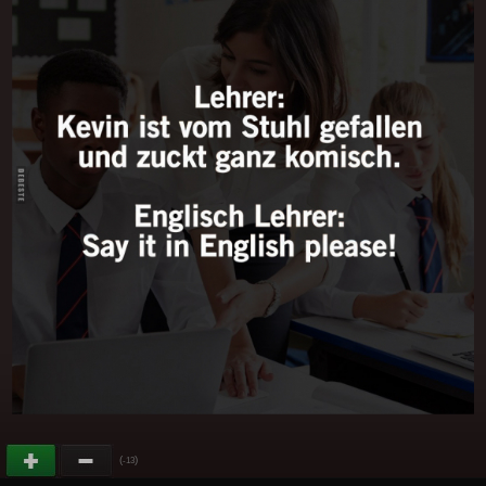
(
)
-13