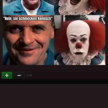
(
)
+132