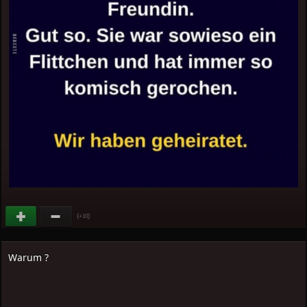
(
)
+10
Warum ?