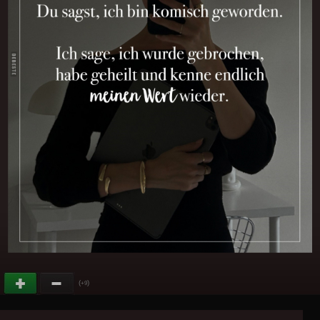
(
)
+9