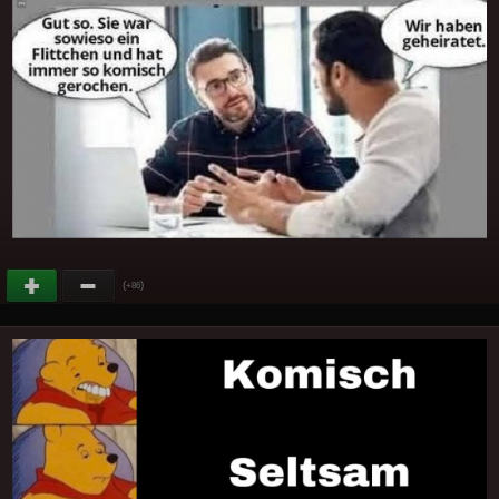
(
)
+86