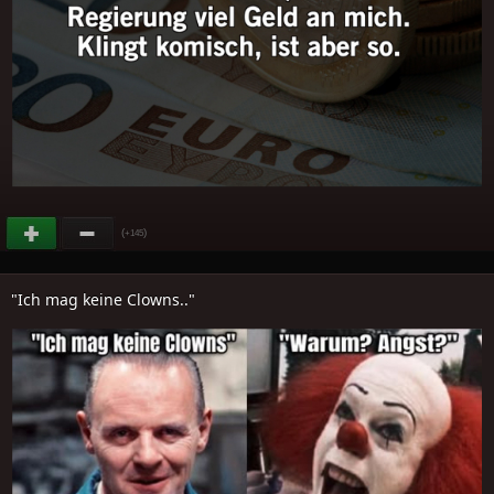
(
)
+145
"Ich mag keine Clowns.."