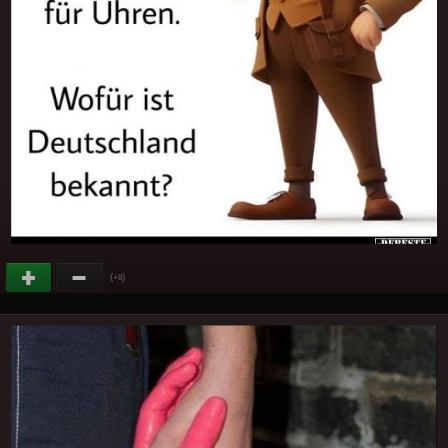
(
)
+8