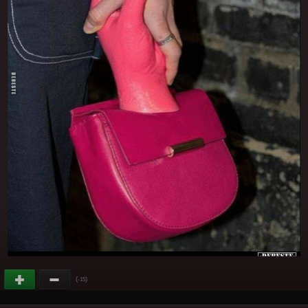
(
)
-15