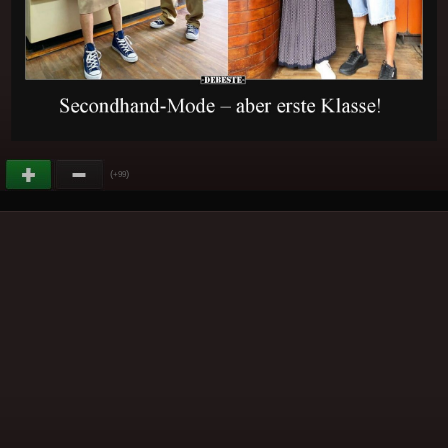
(
)
+99