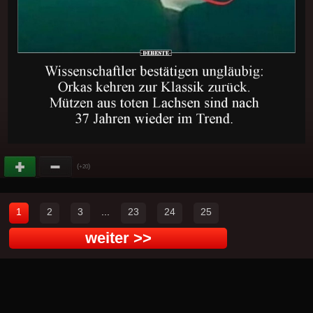
(
)
+20
1
2
3
...
23
24
25
weiter >>