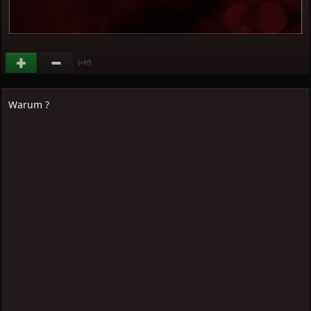
(
)
+97
Warum ?