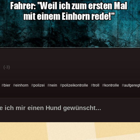
(
)
-3
 #
bier
#
einhorn
#
polizei
#
nein
#
polizeikontrolle
#
troll
#
kontrolle
#
aufgereg
 ich mir einen Hund gewünscht...