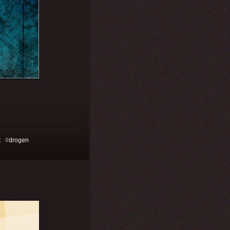
t
#
drogen