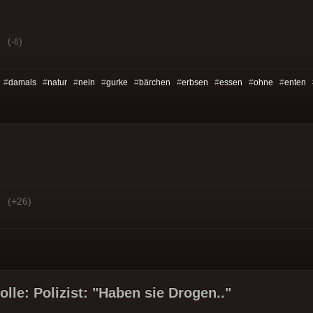
(
)
-6
 #
damals
#
natur
#
nein
#
gurke
#
bärchen
#
erbsen
#
essen
#
ohne
#
enten
(+26)
olle: Polizist: "Haben sie Drogen.."