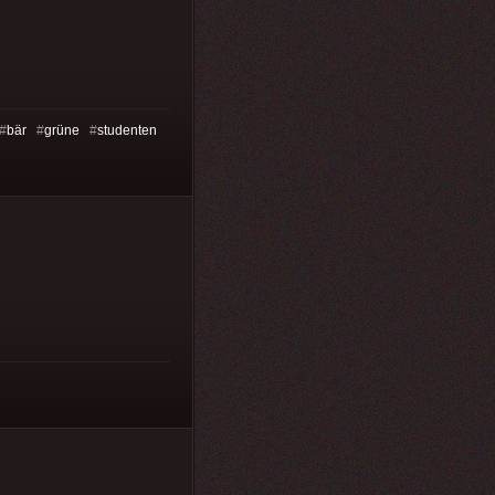
#
bär
#
grüne
#
studenten