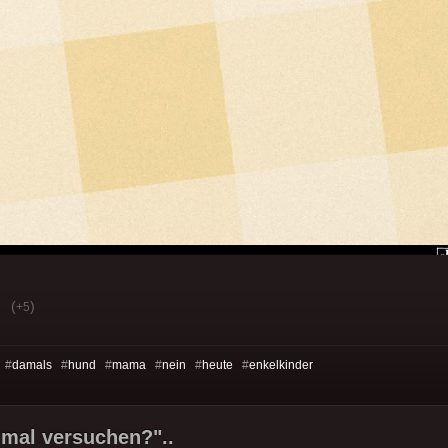
(
)
+5
 #
damals
#
hund
#
mama
#
nein
#
heute
#
enkelkinder
s mal versuchen?"..