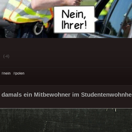
(
)
-4
 #
nein
#
polen
e damals ein Mitbewohner im Studentenwohnhe