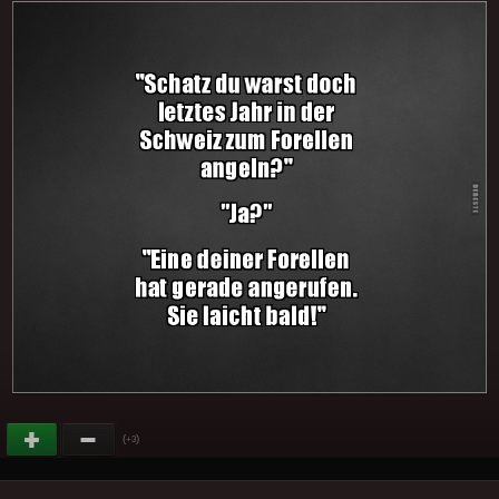
(
)
+3