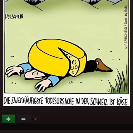
(
)
+5