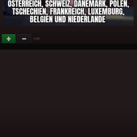
(
)
+85