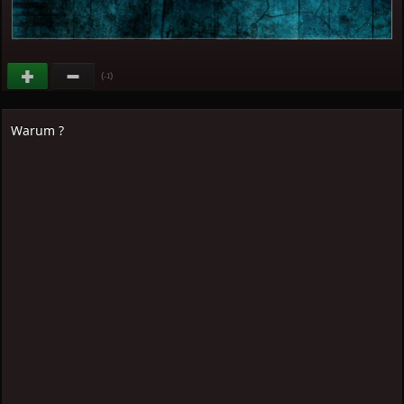
(
)
-1
Warum ?