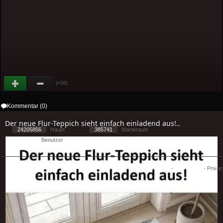
(+26)
Kommentar (0)
Der neue Flur-Teppich sieht einfach einladend aus!..
24205856
Haupt
385741
Warteraum
30996
Benutzer
[ 2 ] - ( 3.78 )
Cookies
-
Impressum
-
Priva