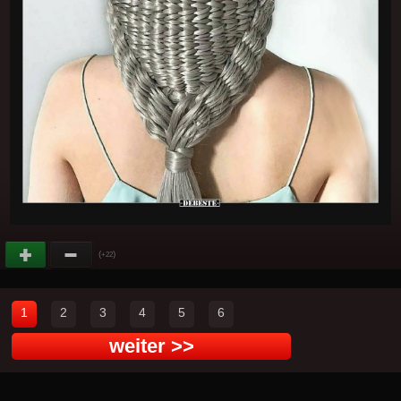
(
)
+22
1
2
3
4
5
6
weiter >>