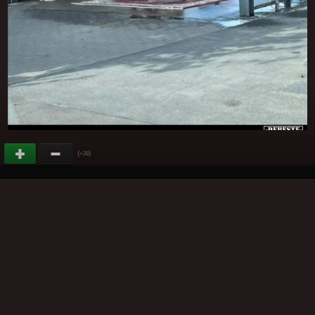
(
)
+28