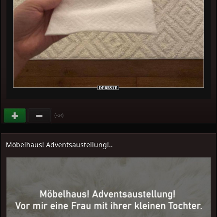
(
)
+24
Möbelhaus! Adventsaustellung!..