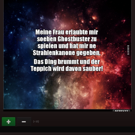
(
)
+16