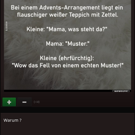
(
)
+18
Warum ?