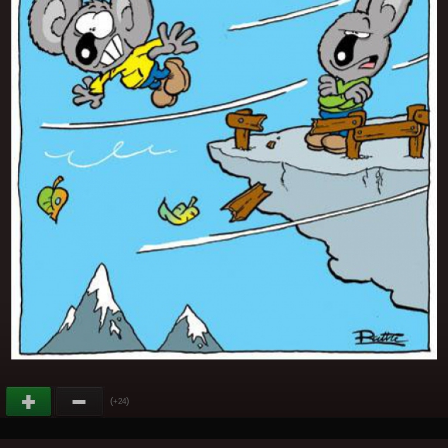
(
)
+24