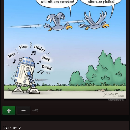
(
)
+16
Warum ?