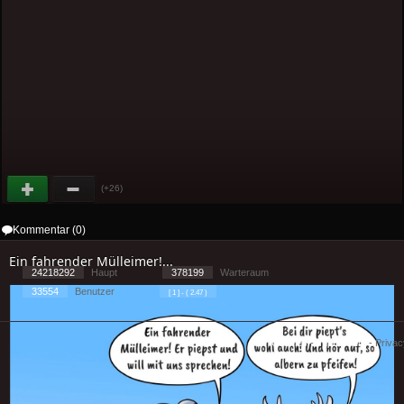
(+26)
Kommentar (0)
Ein fahrender Mülleimer!...
24218292
Haupt
378199
Warteraum
33554
Benutzer
[ 1 ] - ( 2.47 )
Cookies
-
Impressum
-
Priva