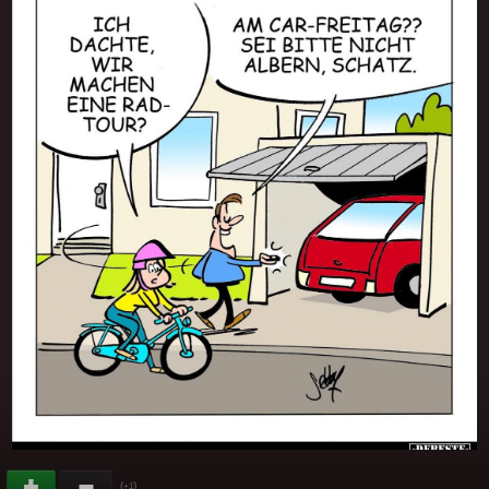
(
)
+1