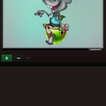
(
)
+2