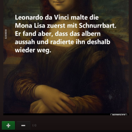
(
)
-1