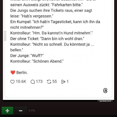
(
)
+174