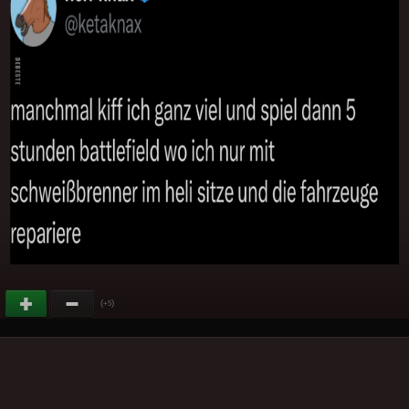
(
)
+5