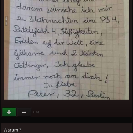
(
)
+26
Warum ?