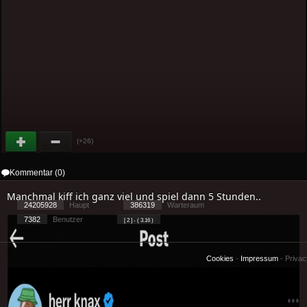
(+26)
Kommentar (0)
Manchmal kiff ich ganz viel und spiel dann 5 Stunden..
24205928
Haupt
386319
Warteraum
7382
Benutzer
[ 2 ] - ( 3.16 )
Cookies
-
Impressum
-
Priva