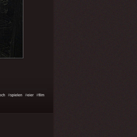
och
#
spielen
#
eier
#
film