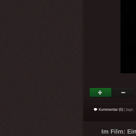
Kommentar (0)
| tags:
Im Film: Ei