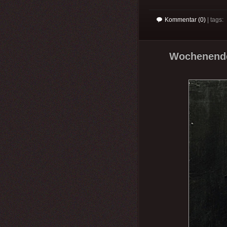
Kommentar (0)
| tags:
Wochenende 