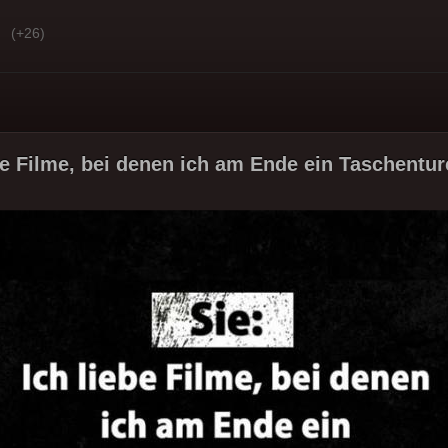
(+26)
ebe Filme, bei denen ich am Ende ein Taschentur