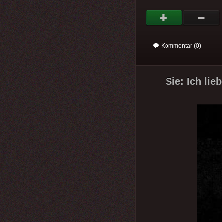
Kommentar (0)
Sie: Ich li