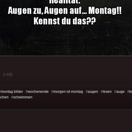
(
)
+18
#
montag bilder
#
wochenende
#
morgen ist montag
#
augen
#
lesen
#
auge
#
k
ochen
#
schwimmen