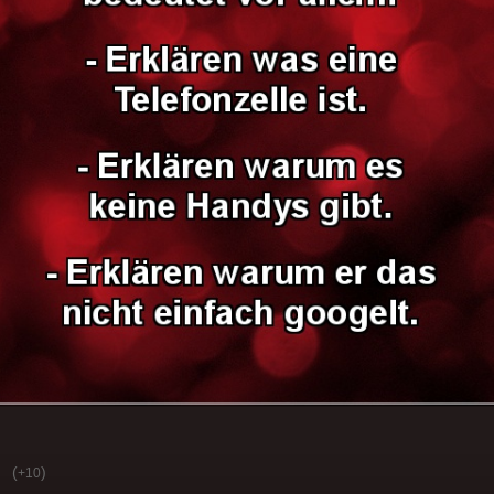
(
)
+10