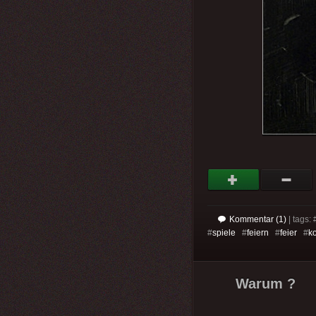
Kommentar (1)
| tags: 
#
spiele
#
feiern
#
feier
#
k
Warum ?