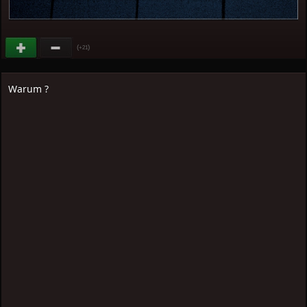
(
)
+21
Warum ?