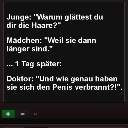
(
)
+10