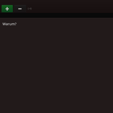
(
)
+9
Warum?