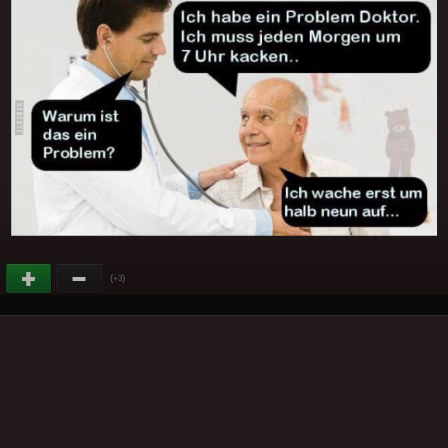
(
)
+3