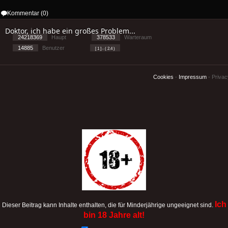
Kommentar (0)
Doktor, ich habe ein großes Problem...
24218369
Haupt
378533
Warteraum
14885
Benutzer
[ 1 ] - ( 2.4 )
Cookies
-
Impressum
-
Priva
Ich
Dieser Beitrag kann Inhalte enthalten, die für Minderjährige ungeeignet sind.
bin 18 Jahre alt!