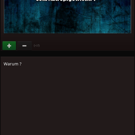
(
)
+17
Warum ?