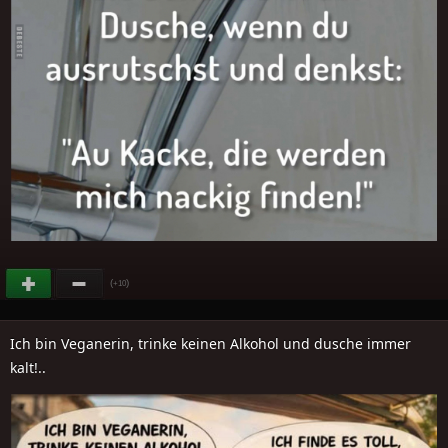
(
)
+10
Ich bin Veganerin, trinke keinen Alkohol und dusche immer
kalt!..