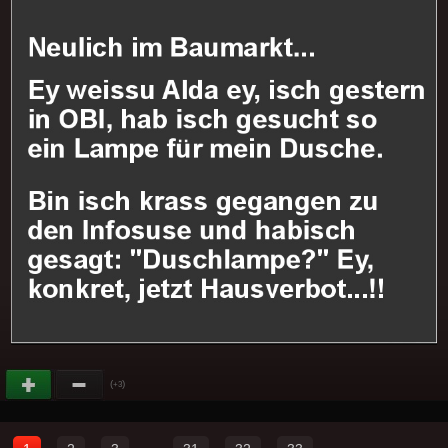
(
)
+3