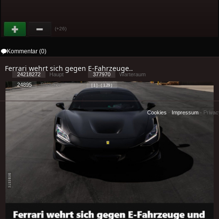
(+26)
Kommentar (0)
Ferrari wehrt sich gegen E-Fahrzeuge..
24218272
Haupt
377970
Warteraum
24895
Benutzer
[ 1 ] - ( 1.29 )
Cookies
-
Impressum
-
Priva