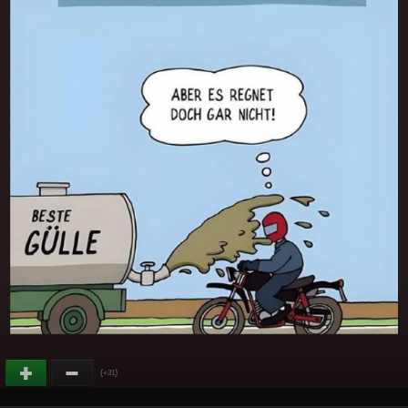
(
)
+31