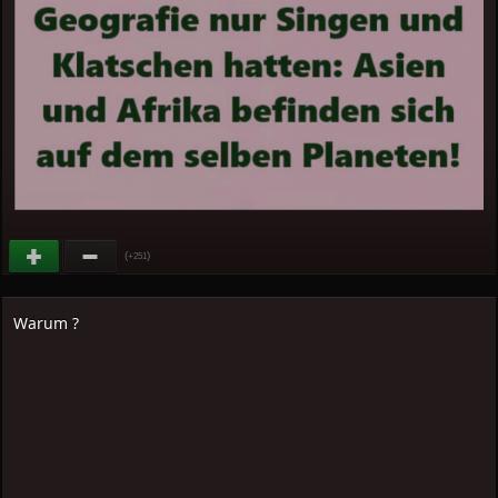
(
)
+251
Warum ?