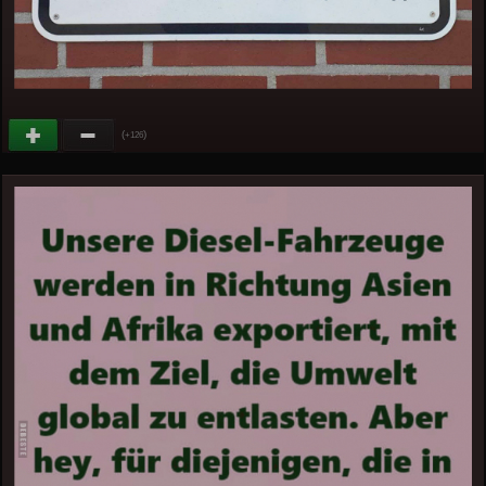
(
)
+126