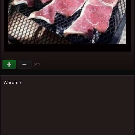
(
)
+22
Warum ?