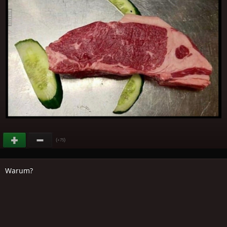
(
)
+75
Warum?