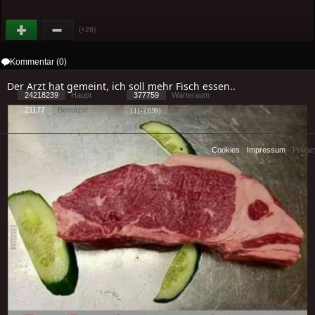
(+26)
Kommentar (0)
Der Arzt hat gemeint, ich soll mehr Fisch essen..
24218239
Haupt
377759
Warteraum
21177
Benutzer
[ 1 ] - ( 0.59 )
Cookies
-
Impressum
-
Priva