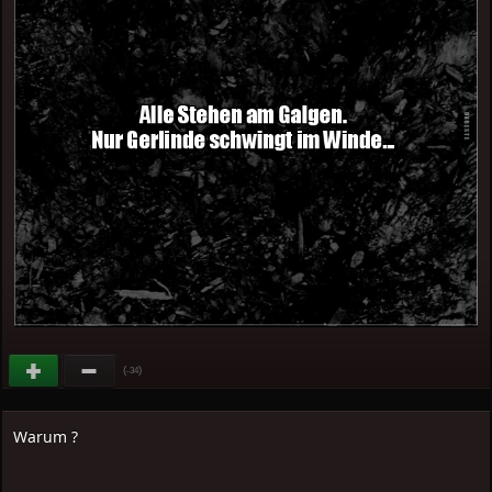
(
)
-34
Warum ?