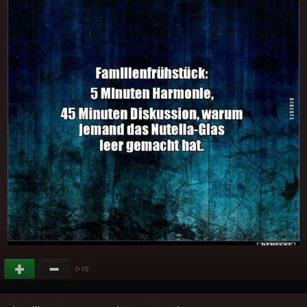
(
)
+15