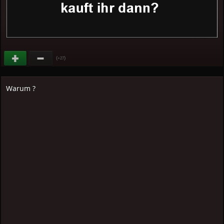
(
)
+27
Warum ?