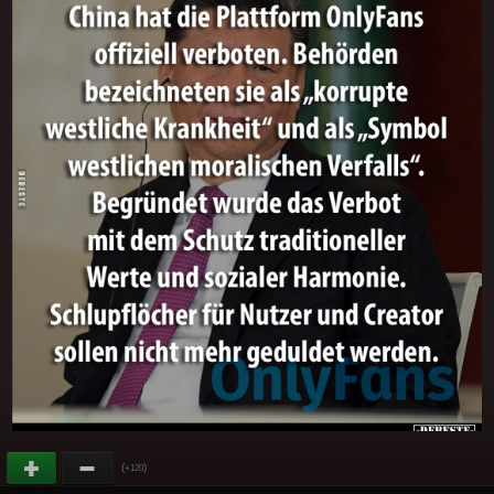
(
)
+120