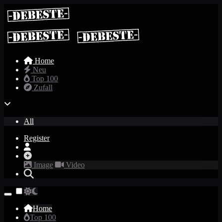
Home
Neu
Top 100
Zufall
All
Register
Image
Video
Home
Top 100