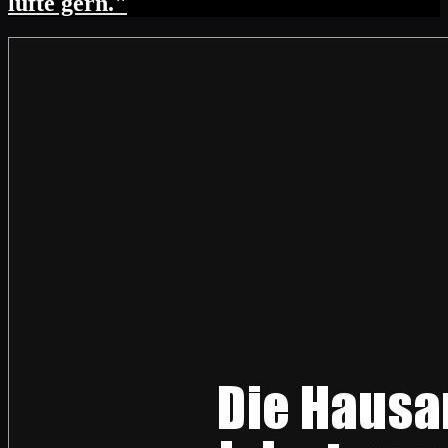
lüfte gern."