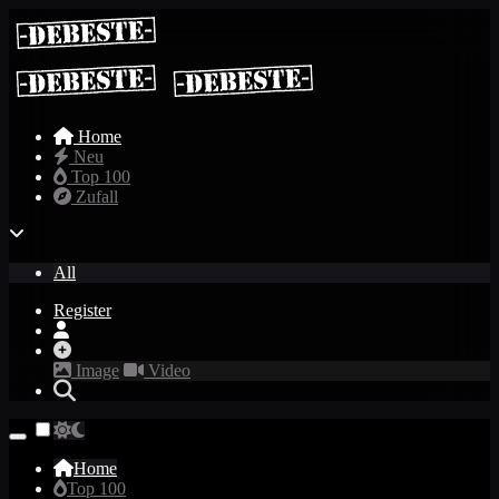
Home
Neu
Top 100
Zufall
All
Register
Image
Video
Home
Top 100