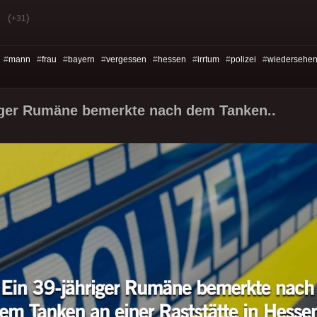
(
)
+31
 #
mann
#
frau
#
bayern
#
vergessen
#
hessen
#
irrtum
#
polizei
#
wiedersehe
iger Rumäne bemerkte nach dem Tanken..