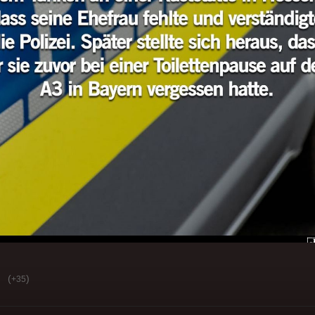
(
)
+35