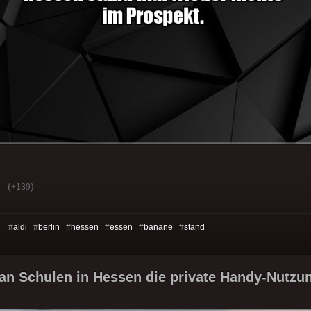
(
)
+139
s: #
aldi
#
berlin
#
hessen
#
essen
#
banane
#
stand
 an Schulen in Hessen die private Handy-Nutzun