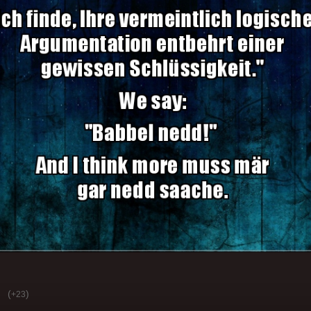
(
)
+23