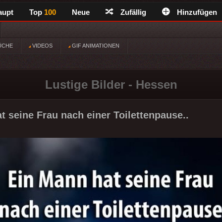
aupt
Top
100
Neue
Zufällig
Hinzufügen
ÜCHE
VIDEOS
GIF ANIMATIONEN
Lustige Bilder - Hessen
t seine Frau nach einer Toilettenpause..