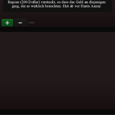
(
)
+353