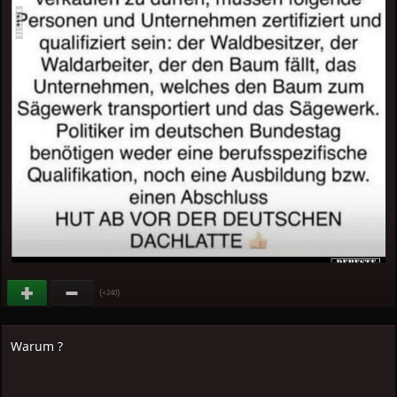
(
)
+240
Warum ?