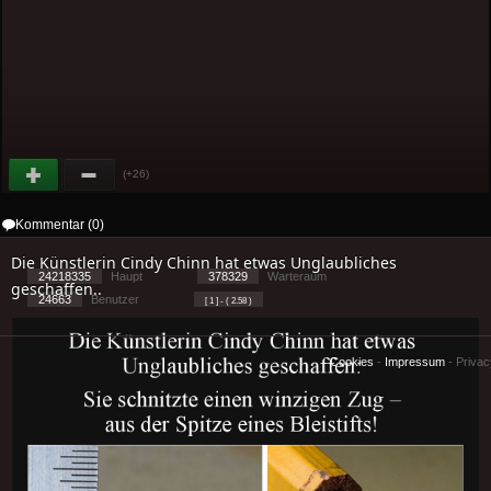
(+26)
Kommentar (0)
Die Künstlerin Cindy Chinn hat etwas Unglaubliches
24218335
Haupt
378329
Warteraum
geschaffen..
24663
Benutzer
[ 1 ] - ( 2.58 )
Cookies
-
Impressum
-
Priva