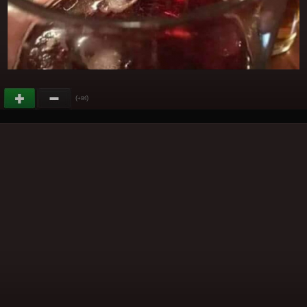
(
)
+84