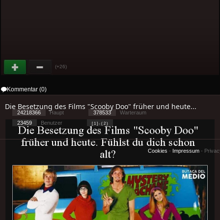
(+26)
Kommentar (0)
Die Besetzung des Films "Scooby Doo" früher und heute...
24218366
Haupt
378533
Warteraum
23459
Benutzer
[ 1 ] - ( 2 )
Cookies
-
Impressum
-
Priva