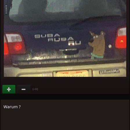
(
)
+24
Warum ?