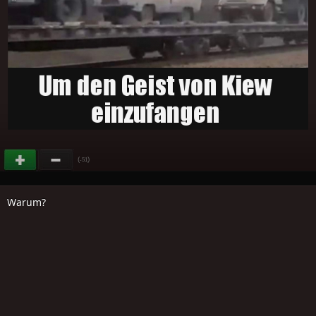
(
)
-51
Warum?