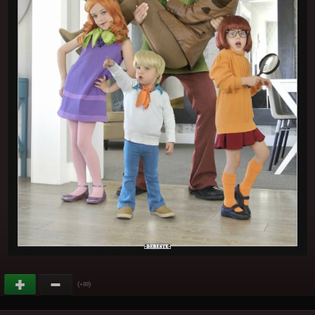
(
)
+89