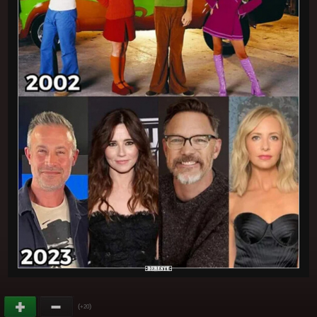
(
)
+20