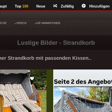
aupt
Top
100
Neue
Zufällig
Hinzufügen
ÜCHE
VIDEOS
GIF ANIMATIONEN
Lustige Bilder - Strandkorb
er Strandkorb mit passenden Kissen..