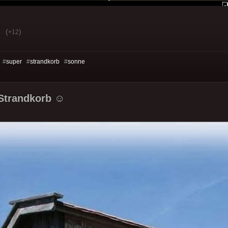
(
)
+12
 #
super
#
strandkorb
#
sonne
 Strandkorb ☺