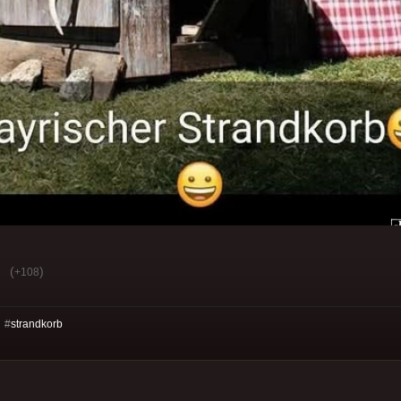
(
)
+108
 #
strandkorb