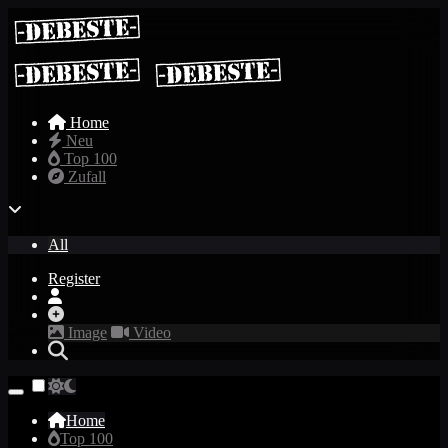
Home
Neu
Top 100
Zufall
All
Register
Image
Video
Home
Top 100