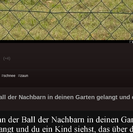
(
)
+4
 #
schnee
#
zaun
ll der Nachbarn in deinen Garten gelangt und 