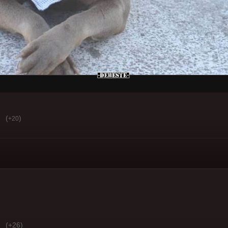
(
)
+20
(+26)