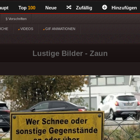
aupt
Top
100
Neue
Zufällig
Hinzufügen
§ Vorschriften
ÜCHE
VIDEOS
GIF ANIMATIONEN
Lustige Bilder - Zaun