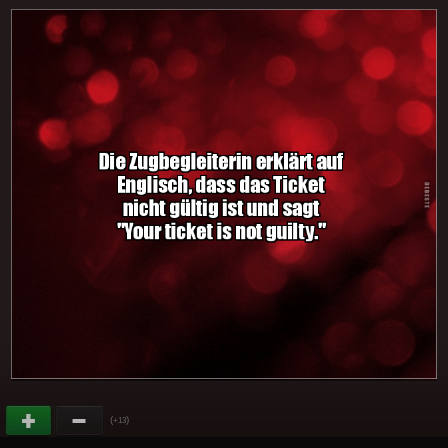
(
)
+13