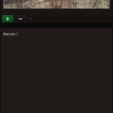
(
)
-5
Warum ?