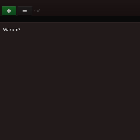
(
)
+19
Warum?