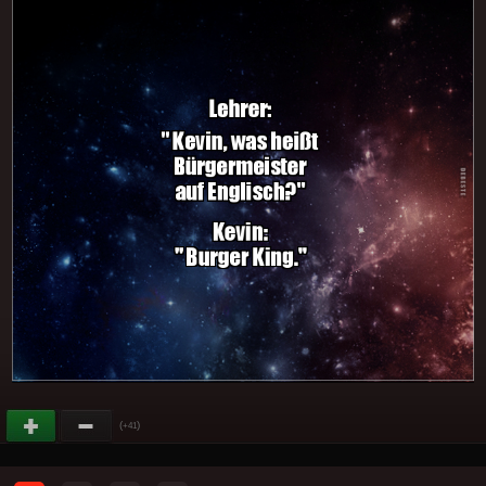
(
)
+41