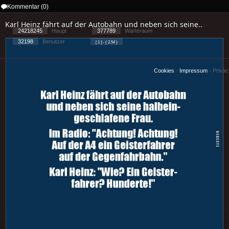
Kommentar (0)
Karl Heinz fährt auf der Autobahn und neben sich seine..
24218245
Haupt
377789
Warteraum
32198
Benutzer
[ 1 ] - ( 2.54 )
Cookies
-
Impressum
-
Priva