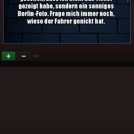
(
)
+22