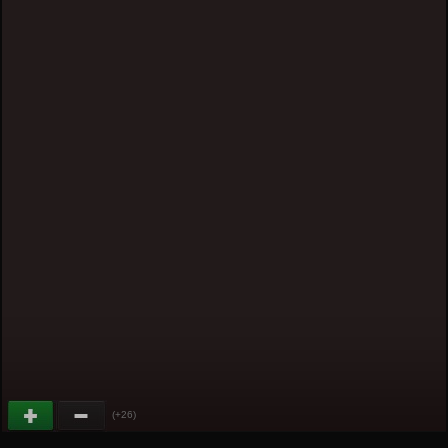
(+26)