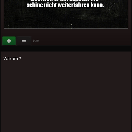
(
)
+23
Warum ?