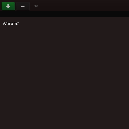
(
)
+114
Warum?