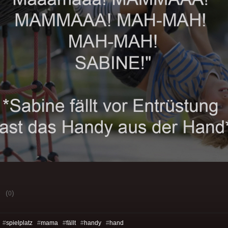
(
)
0
 #
spielplatz
#
mama
#
fällt
#
handy
#
hand