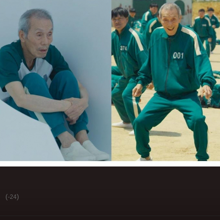
(
)
-24