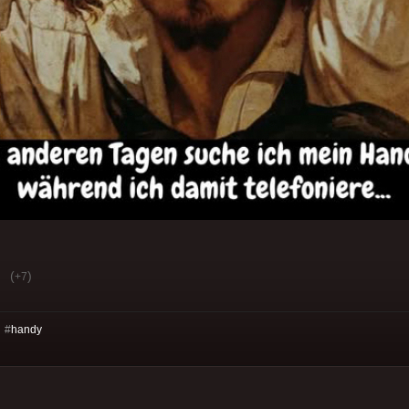
(
)
+7
 #
handy