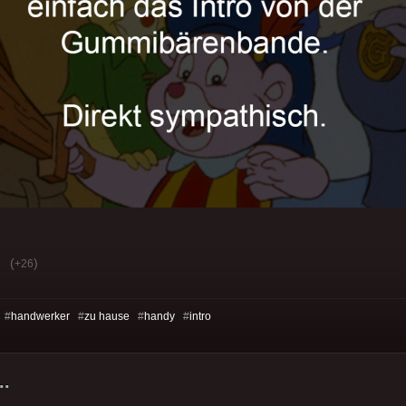
(
)
+26
 #
handwerker
#
zu hause
#
handy
#
intro
..