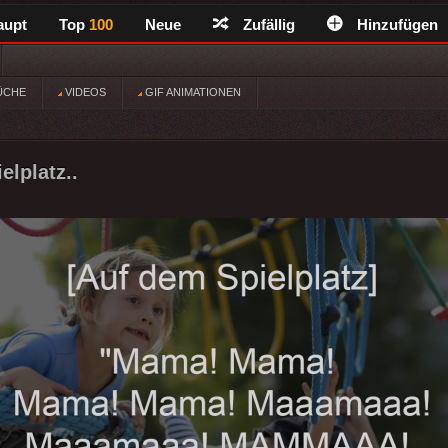
aupt
Top
100
Neue
Zufällig
Hinzufügen
ÜCHE
VIDEOS
GIF ANIMATIONEN
elplatz..