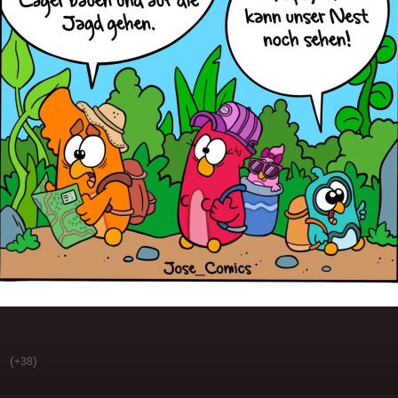
(
)
+38