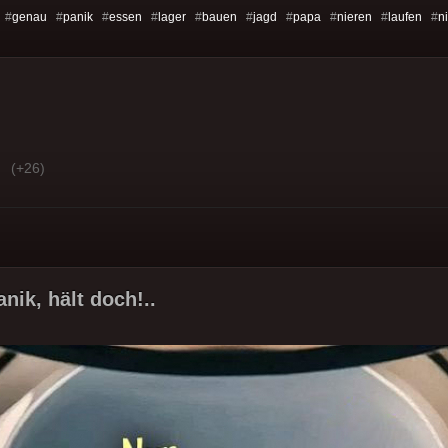
 #
genau
#
panik
#
essen
#
lager
#
bauen
#
jagd
#
papa
#
nieren
#
laufen
#
n
(+26)
nik, hält doch!..