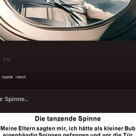
(
)
+6
 #
panik
#
doch
e Spinne..