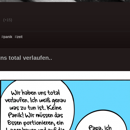
(
)
+15
 #
panik
#
zeit
s total verlaufen..