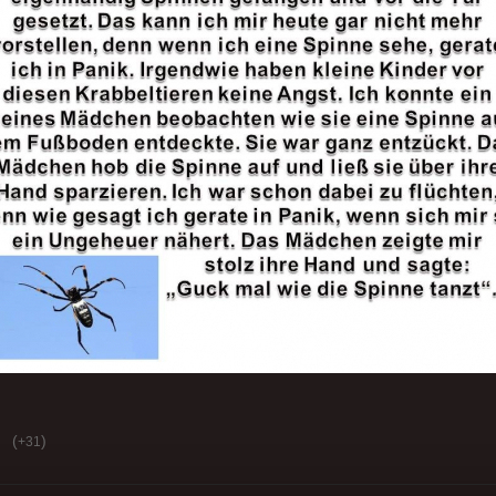
(
)
+31