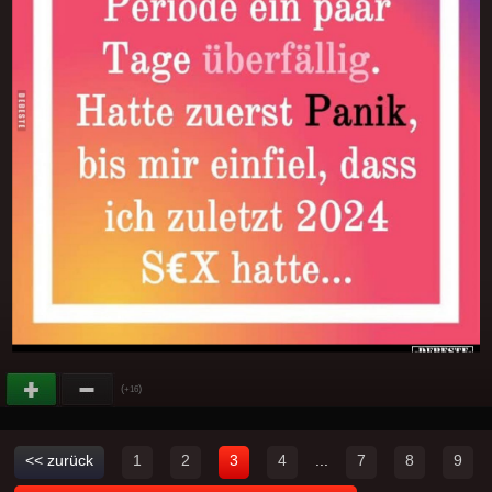
(
)
+16
<< zurück
1
2
3
4
...
7
8
9