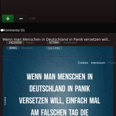
(+26)
Kommentar (0)
Wenn man Menschen in Deutschland in Panik versetzen will..
24218258
Haupt
377984
Warteraum
30991
Benutzer
[ 1 ] - ( 2.78 )
Cookies
-
Impressum
-
Priva