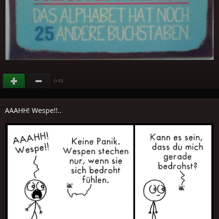
(
)
+20
AAAHH! Wespe!!..