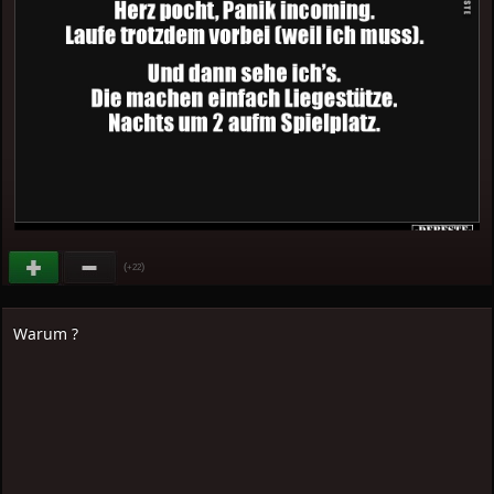
(
)
+22
Warum ?