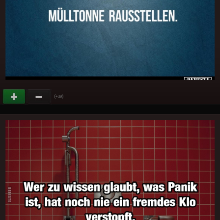
(
)
+39