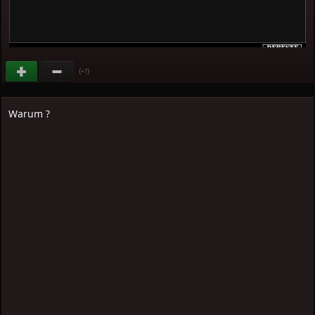
(
)
+7
Warum ?