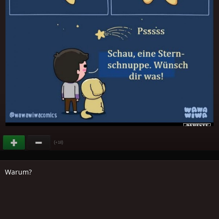
(
)
+18
Warum?