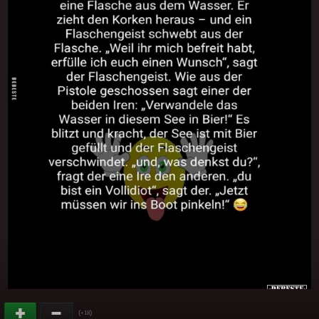
(
)
+18