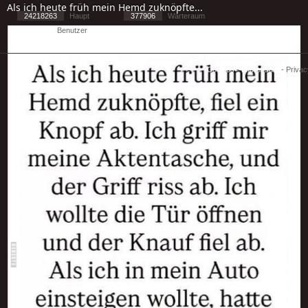
Als ich heute früh mein Hemd zuknöpfte...
24218263
Haupt
377906
Warteraum
22353
Benutzer
[ 1 ] - ( 2.32 )
Cookies
-
Impressum
-
Priva