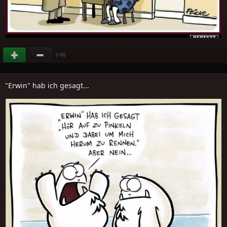
(
)
+25
"Erwin" hab ich gesagt...