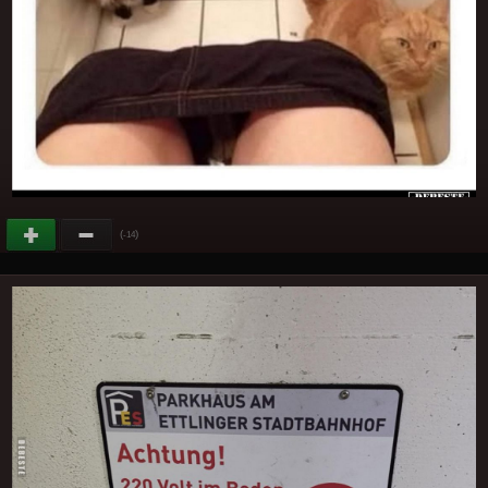
(
)
-14