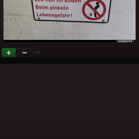
(
)
+22