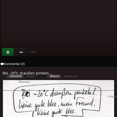
(+26)
Kommentar (0)
Bei -20°C draußen pinkeln...
24205850
Haupt
385619
Warteraum
677
Benutzer
[ 2 ] - ( 3.12 )
Cookies
-
Impressum
-
Priva