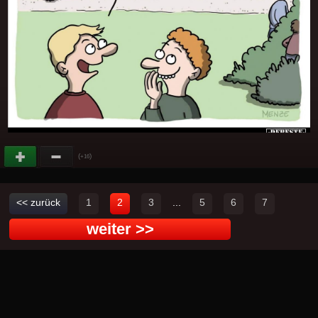
(
)
+16
<< zurück
1
2
3
...
5
6
7
weiter >>