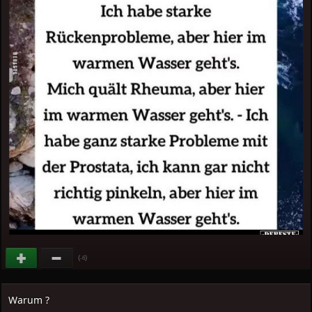
(
)
-6
Warum ?