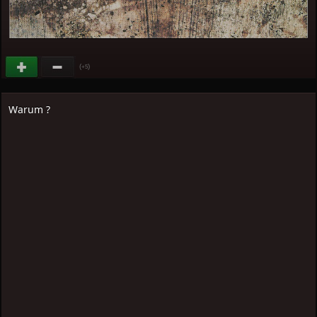
(
)
+5
Warum ?