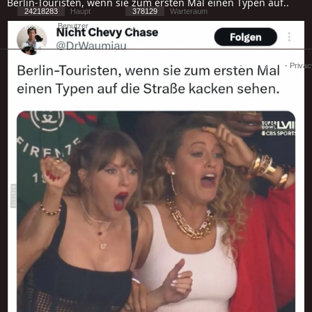
Berlin-Touristen, wenn sie zum ersten Mal einen Typen auf..
24218283
Haupt
378129
Warteraum
26595
Benutzer
[ 1 ] - ( 2.52 )
Cookies
-
Impressum
-
Priva