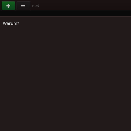
(
)
+156
Warum?