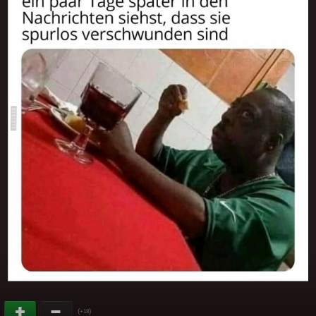
(
)
+18