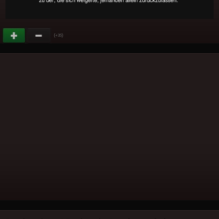
(
)
+35