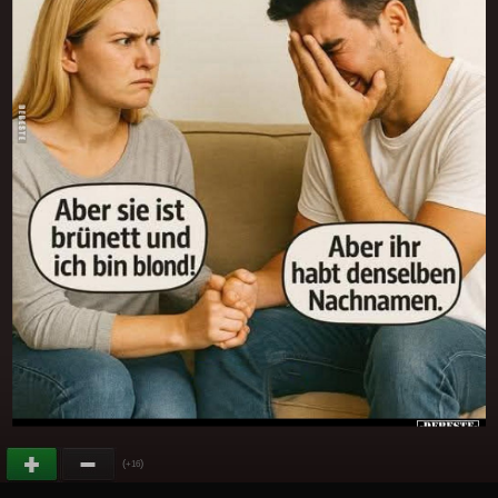
(
)
+16