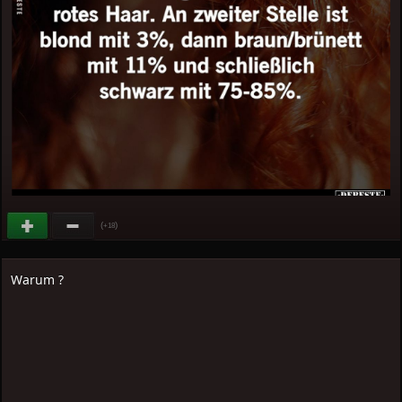
(
)
+18
Warum ?