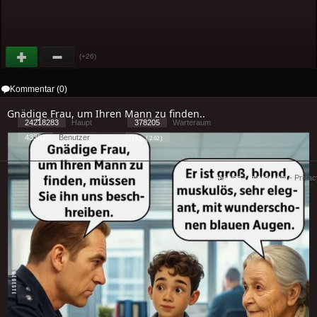
(+26)
Kommentar (0)
Gnädige Frau, um Ihren Mann zu finden..
24218283
Haupt
378205
Warteraum
43387
Benutzer
[ 1 ] - ( 2.62 )
Cookies
-
Impressum
-
Priva