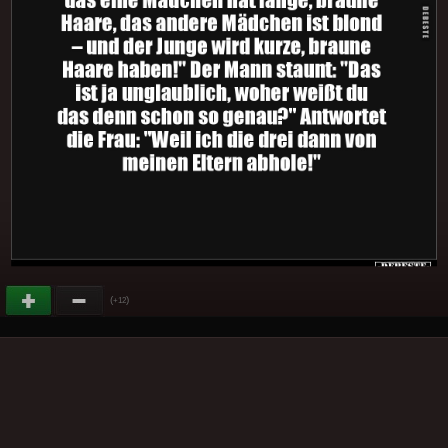
(
)
+12