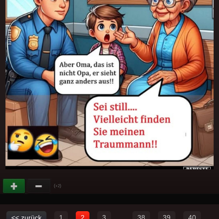
(
)
+2
<< zurück
1
2
3
...
38
39
40