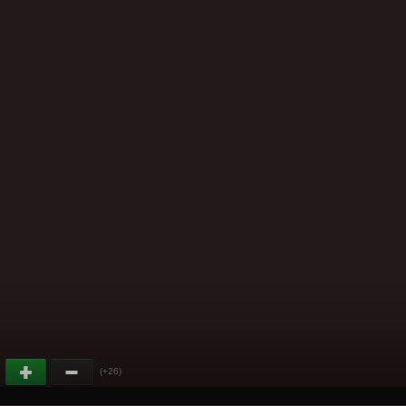
(+26)