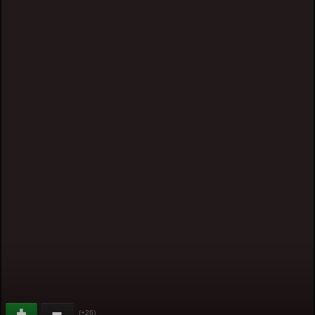
(+26)