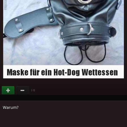
(
)
-3
Warum?