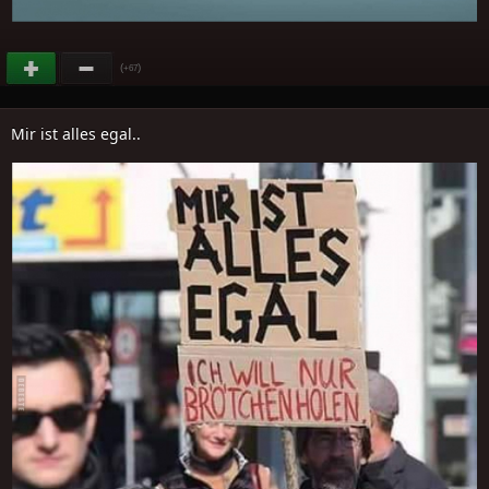
(
)
+67
Mir ist alles egal..