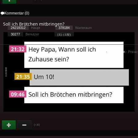
Kommentar (0)
Soll ich Brötchen mitbringen?
24218312
Haupt
378184
Warteraum
30277
Benutzer
[ 1 ] - ( 1.52 )
Cookies
-
Impressum
-
Priva
(
)
+36