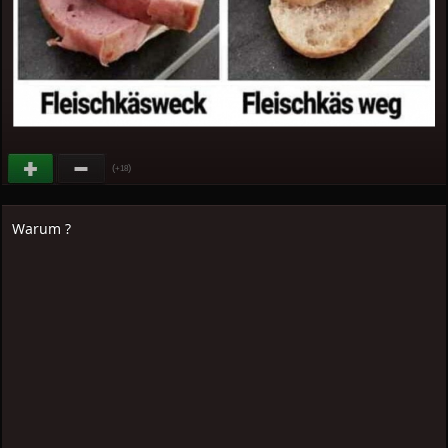
(
)
+18
Warum ?