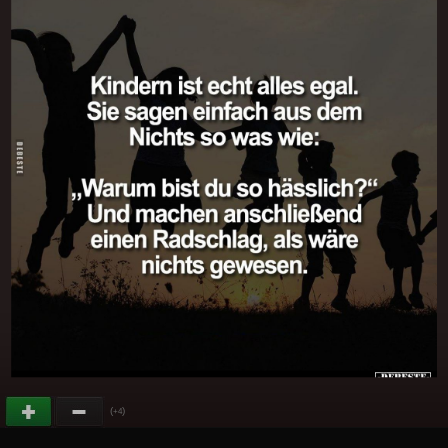
(
)
+4