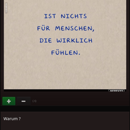
(
)
-5
Warum ?