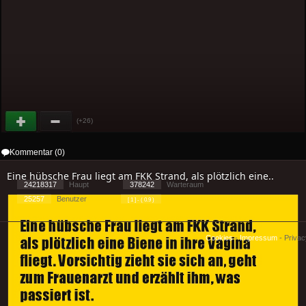
(+26)
Kommentar (0)
Eine hübsche Frau liegt am FKK Strand, als plötzlich eine..
24218317
Haupt
378242
Warteraum
25257
Benutzer
[ 1 ] - ( 0.9 )
Cookies
-
Impressum
-
Priva