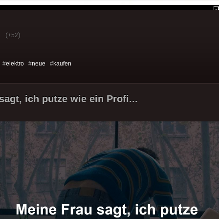
(
)
+52
 #
elektro
#
neue
#
kaufen
agt, ich putze wie ein Profi...