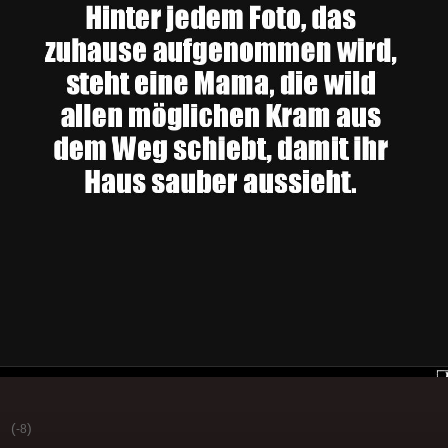
(
)
-8