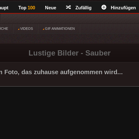
aupt
Top
100
Neue
Zufällig
Hinzufügen
ÜCHE
VIDEOS
GIF ANIMATIONEN
Lustige Bilder - Sauber
m Foto, das zuhause aufgenommen wird...