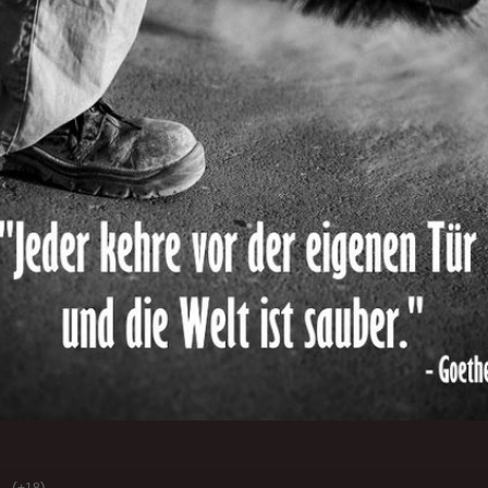
(
)
+18