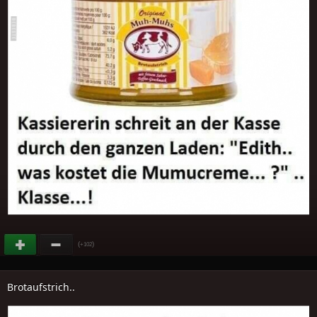
(
)
+102
Brotaufstrich..