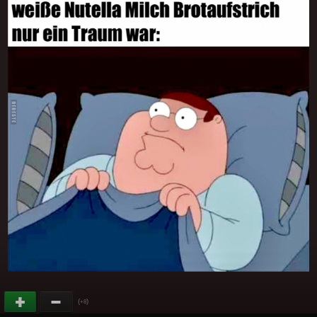
(
)
+8