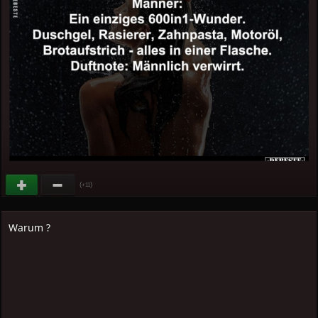
(
)
+11
Warum ?