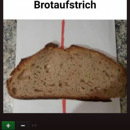
(
)
+7