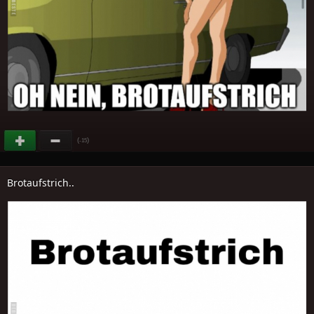
(
)
-15
Brotaufstrich..