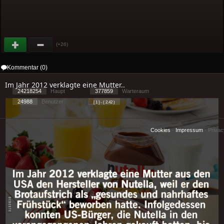
(+26)
Kommentar (0)
Im Jahr 2012 verklagte eine Mutter..
24218254
Haupt
377859
Warteraum
24988
Benutzer
[ 1 ] - ( 2.42 )
Cookies
-
Impressum
-
Priva