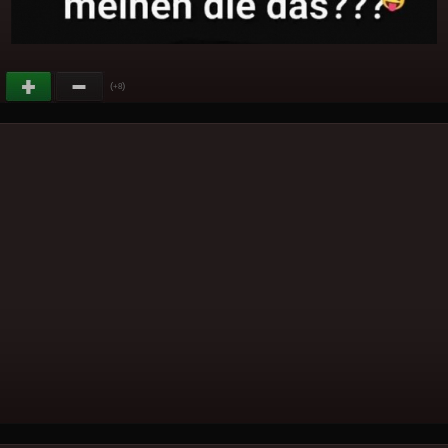
(
)
+8