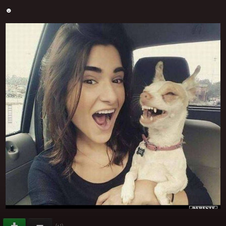
☻
(
)
+1