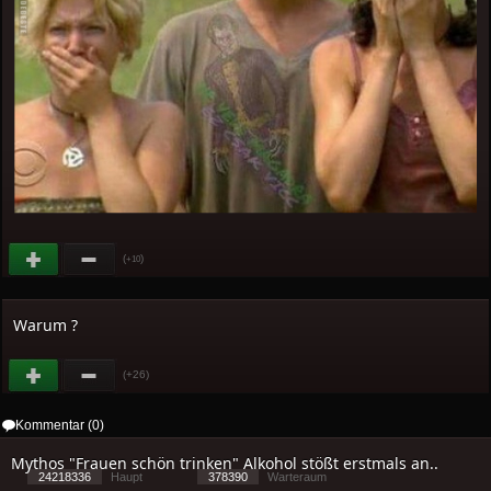
(
)
+10
Warum ?
(+26)
Kommentar (0)
Mythos "Frauen schön trinken" Alkohol stößt erstmals an..
24218336
Haupt
378390
Warteraum