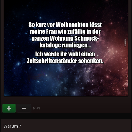
(
)
+160
Warum ?