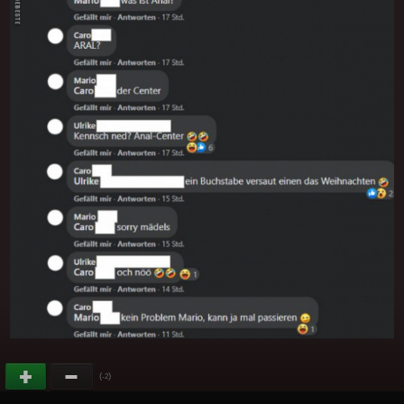
(
)
-2