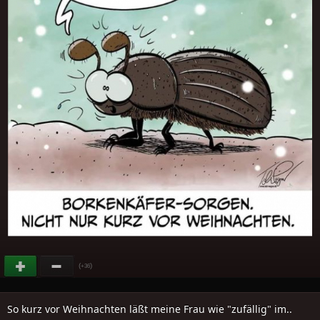
(
)
+36
So kurz vor Weihnachten läßt meine Frau wie "zufällig" im..