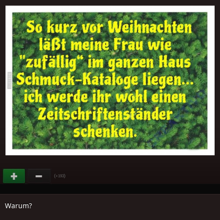
(
)
+193
Warum?