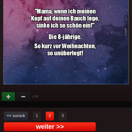
(
)
+29
<< zurück
1
2
3
weiter >>