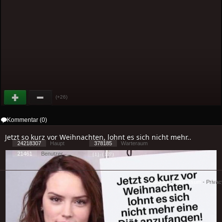
(+26)
Kommentar (0)
Jetzt so kurz vor Weihnachten, lohnt es sich nicht mehr..
24218307
Haupt
378185
Warteraum
21461
Benutzer
[ 1 ] - ( 1.27 )
Cookies
-
Impressum
-
Priva