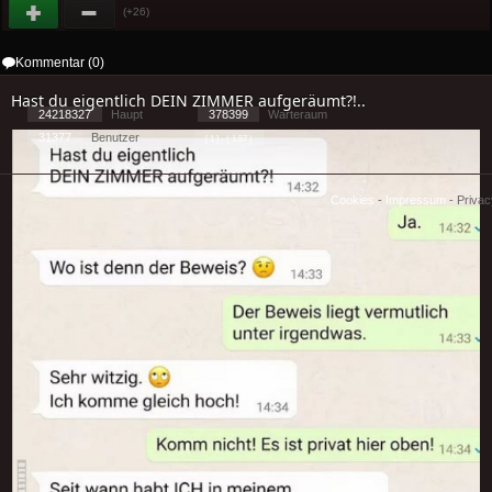
(+26)
Kommentar (0)
Hast du eigentlich DEIN ZIMMER aufgeräumt?!..
24218327
Haupt
378399
Warteraum
31377
Benutzer
[ 1 ] - ( 1.57 )
Cookies
-
Impressum
-
Priva