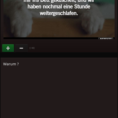
(
)
+98
Warum ?