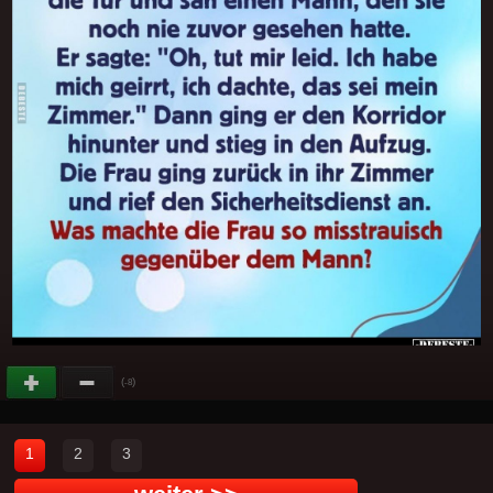
(
)
-8
1
2
3