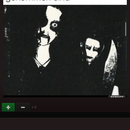
(
)
+3