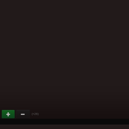
(+26)