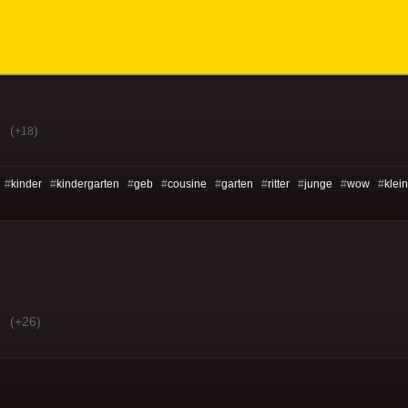
(
)
+18
 #
kinder
#
kindergarten
#
geb
#
cousine
#
garten
#
ritter
#
junge
#
wow
#
klein
(+26)