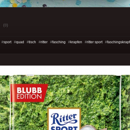
(
)
0
 #
sport
#
quad
#
tisch
#
ritter
#
fasching
#
krapfen
#
ritter sport
#
faschingskrap