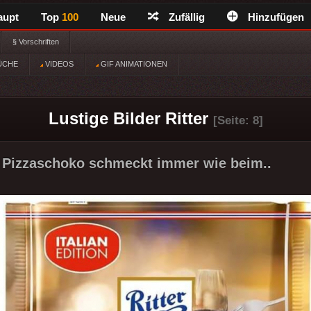
aupt
Top
100
Neue
Zufällig
Hinzufügen
§ Vorschriften
ÜCHE
VIDEOS
GIF ANIMATIONEN
Lustige Bilder Ritter
[Seite: 8]
t Pizzaschoko schmeckt immer wie beim..