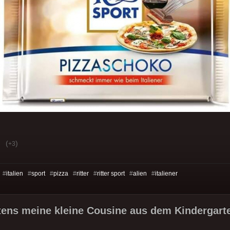
(
)
+3
 #
italien
#
sport
#
pizza
#
ritter
#
ritter sport
#
alien
#
italiener
tens meine kleine Cousine aus dem Kindergarte