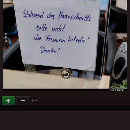
(
)
+26