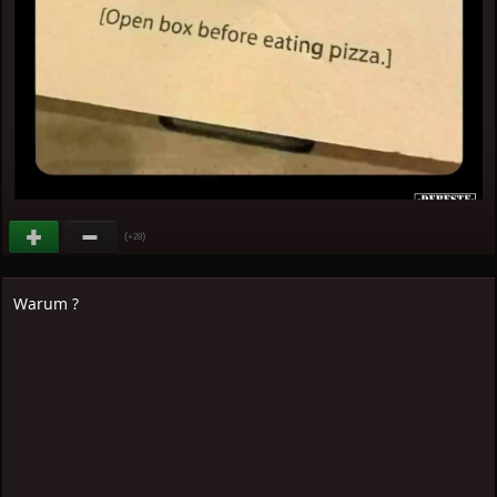
(
)
+28
Warum ?