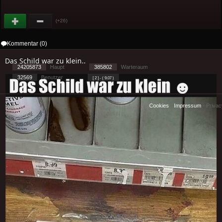
(+26)
Kommentar (0)
Das Schild war zu klein..
24205873
Haupt
385802
Warteraum
32569
Benutzer
[ 2 ] - ( 9.07 )
Cookies
-
Impressum
-
Priva