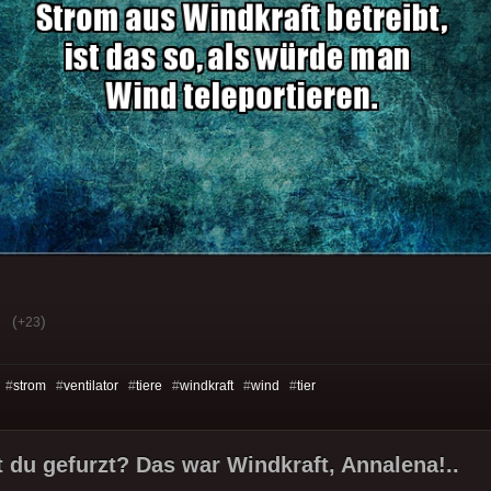
(
)
+23
 #
strom
#
ventilator
#
tiere
#
windkraft
#
wind
#
tier
t du gefurzt? Das war Windkraft, Annalena!..