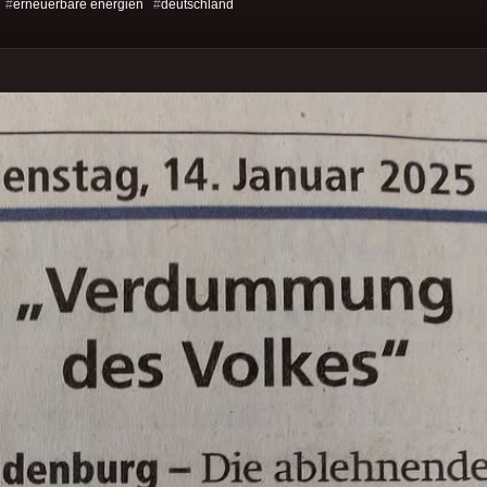
 #
erneuerbare energien
#
deutschland