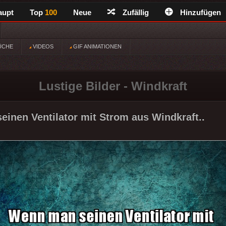
aupt
Top
100
Neue
Zufällig
Hinzufügen
ÜCHE
VIDEOS
GIF ANIMATIONEN
Lustige Bilder - Windkraft
inen Ventilator mit Strom aus Windkraft..