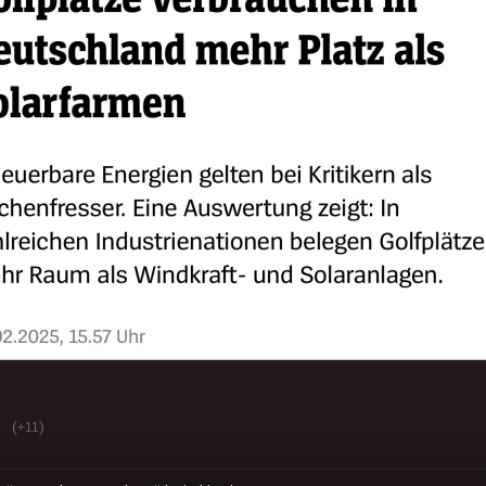
(
)
+11