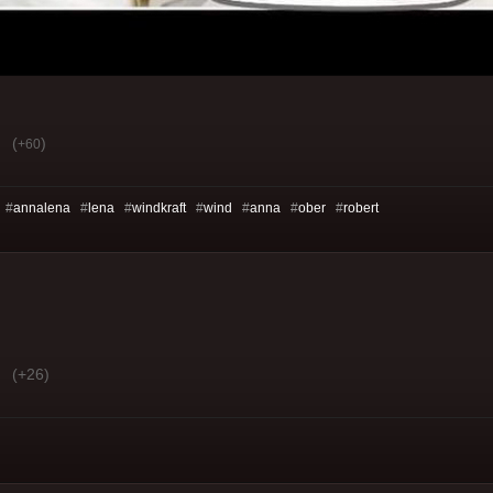
(
)
+60
 #
annalena
#
lena
#
windkraft
#
wind
#
anna
#
ober
#
robert
(+26)