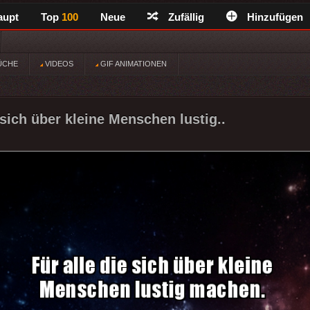
aupt
Top
100
Neue
Zufällig
Hinzufügen
ÜCHE
VIDEOS
GIF ANIMATIONEN
 sich über kleine Menschen lustig..