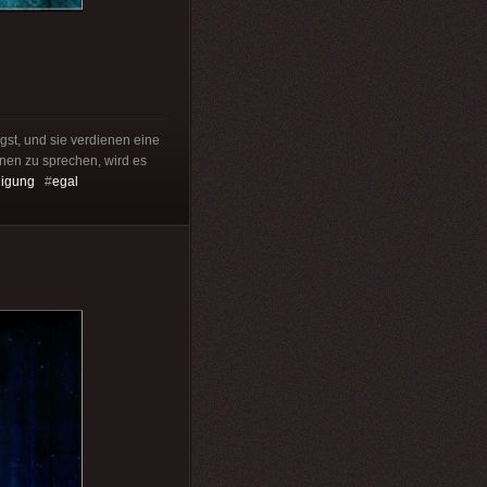
egst, und sie verdienen eine
hnen zu sprechen, wird es
digung
#
egal