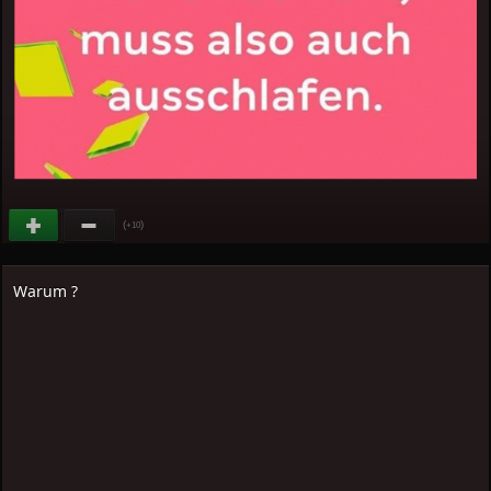
(
)
+10
Warum ?