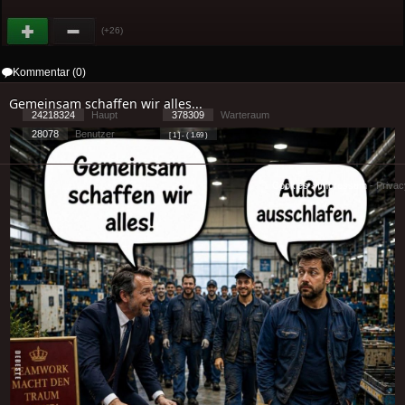
(+26)
Kommentar (0)
Gemeinsam schaffen wir alles...
24218324
Haupt
378309
Warteraum
28078
Benutzer
[ 1 ] - ( 1.69 )
Cookies
-
Impressum
-
Priva