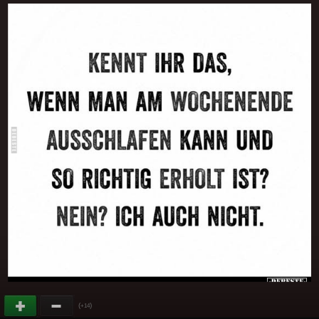
(
)
+14