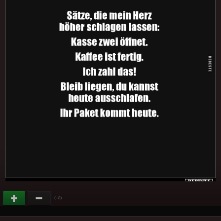
(
)
+8