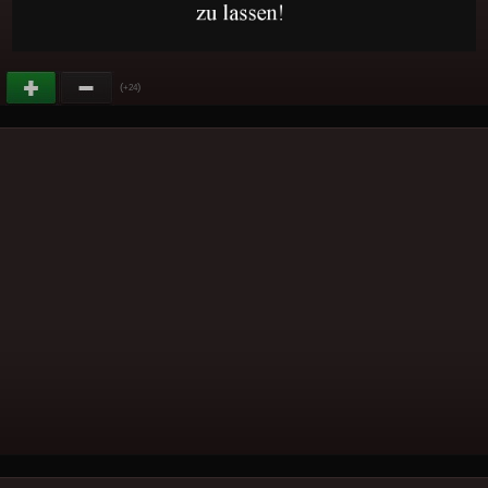
(
)
+24