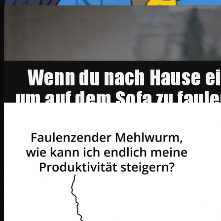
die Medaille abzuholen.
Während die einen trainieren, faulenzen d