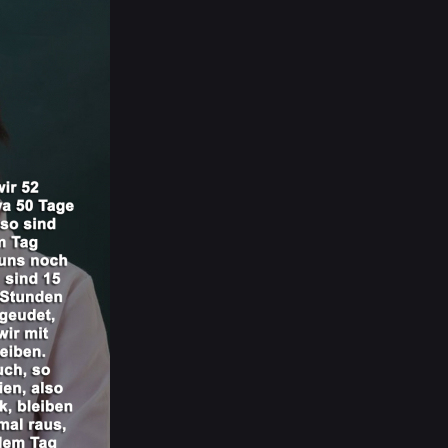
 du faulenzen kannst und wo nicht, also mus
Samstag!!!