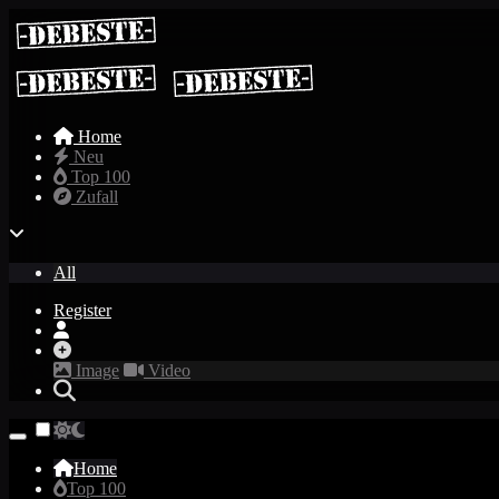
Home
Neu
Top 100
Zufall
All
Register
Image
Video
Home
Top 100