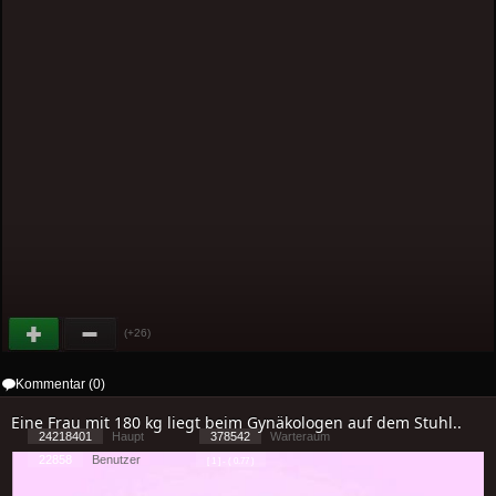
(+26)
Kommentar (0)
Eine Frau mit 180 kg liegt beim Gynäkologen auf dem Stuhl..
24218401
Haupt
378542
Warteraum
22858
Benutzer
[ 1 ] - ( 0.77 )