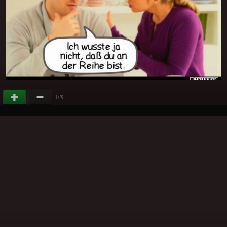
(
)
+9