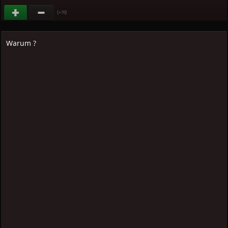
(
)
+76
Warum ?