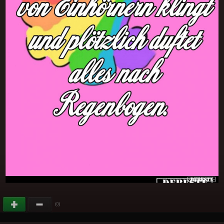
(
)
0