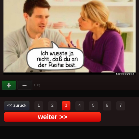
(
)
+15
<< zurück
1
2
3
4
5
6
7
weiter >>