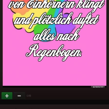
(
)
-22