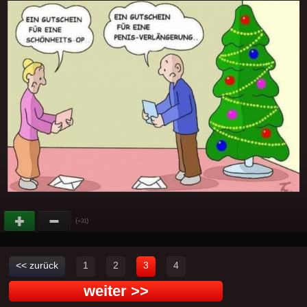
(
)
+31
<< zurück
1
2
3
4
weiter >>