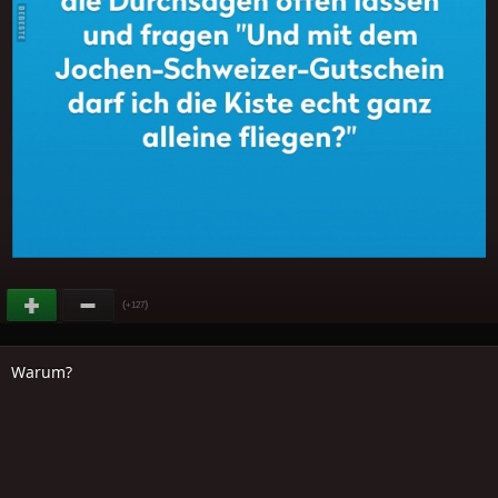
(
)
+127
Warum?