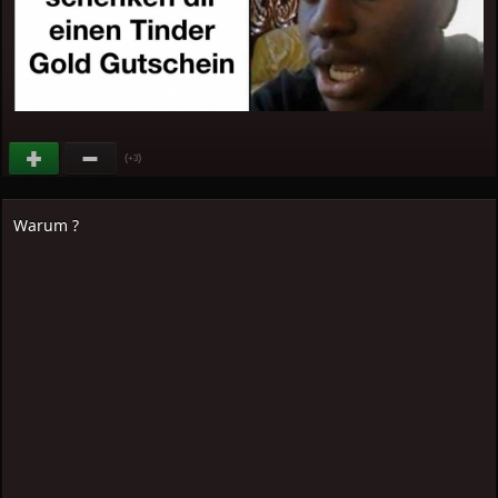
(
)
+3
Warum ?