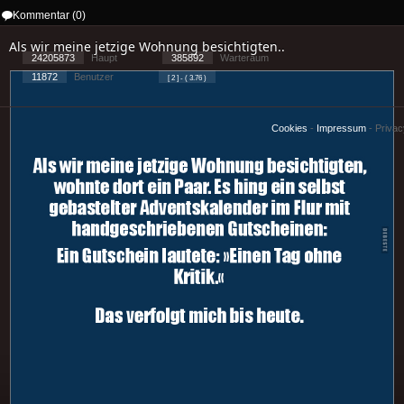
Kommentar (0)
Als wir meine jetzige Wohnung besichtigten..
24205873
Haupt
385892
Warteraum
11872
Benutzer
[ 2 ] - ( 3.76 )
Cookies
-
Impressum
-
Priva