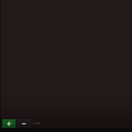
(+26)