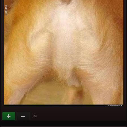
(
)
-26