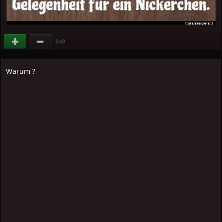
(
)
+28
Warum ?