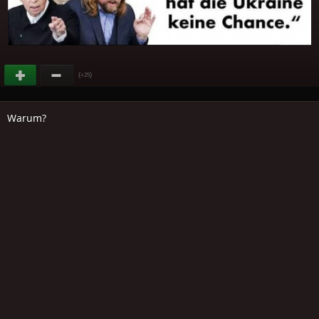
(
)
+25
Warum?