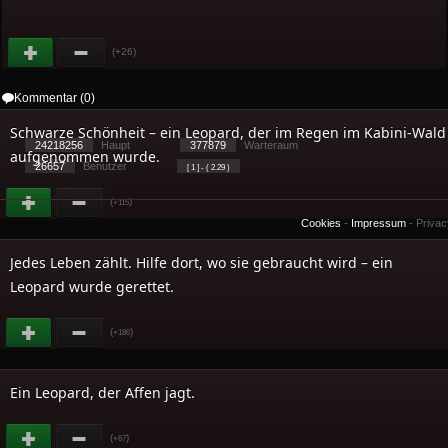
(+26)
Kommentar (0)
Schwarze Schönheit – ein Leopard, der im Regen im Kabini-Wald
24218256
Haupt
377879
Warteraum
aufgenommen wurde.
26657
Benutzer
[ 1 ] - ( 2.29 )
(
)
+115
Cookies
-
Impressum
-
Priva
Jedes Leben zählt. Hilfe dort, wo sie gebraucht wird – ein
Leopard wurde gerettet.
(
)
+186
Ein Leopard, der Affen jagt.
(
)
+67