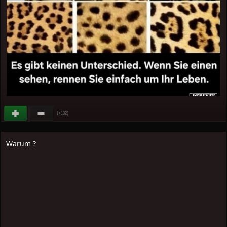
(
)
+102
Warum ?