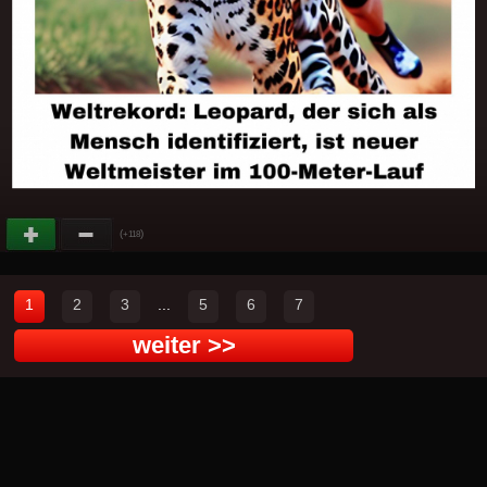
(
)
+118
1
2
3
...
5
6
7
weiter >>