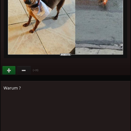
(
)
+20
Warum ?