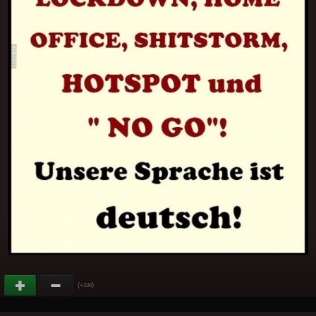
(
)
+338