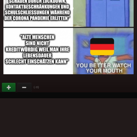
(
)
-15