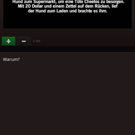
(
)
+100
Warum?