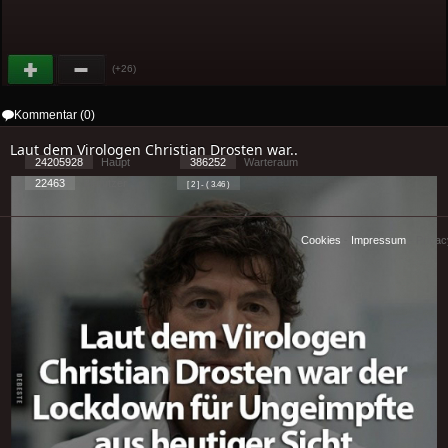
(+26)
Kommentar (0)
Laut dem Virologen Christian Drosten war..
24205928
Haupt
386252
Warteraum
22463
Benutzer
[ 2 ] - ( 3.46 )
Cookies
-
Impressum
-
Priva