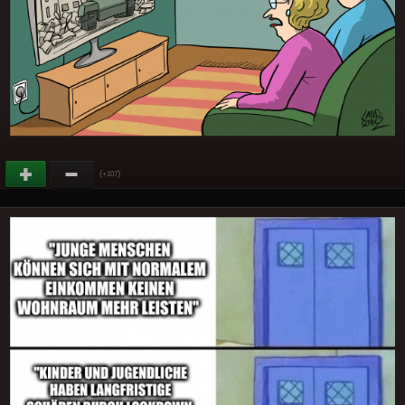
(
)
+107