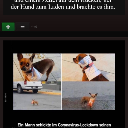
(
)
+31